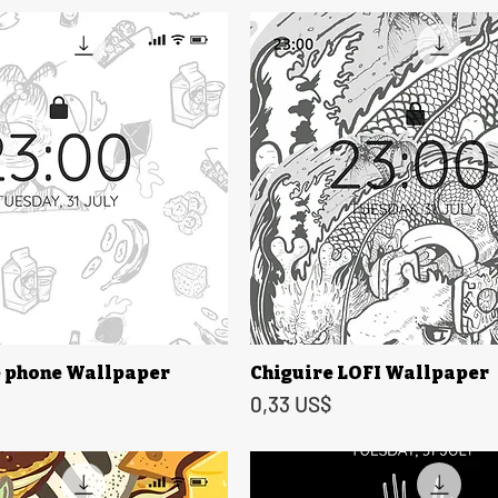
e phone Wallpaper
Chiguire LOFI Wallpaper
Vista rápida
Vista rápida
Precio
0,33 US$