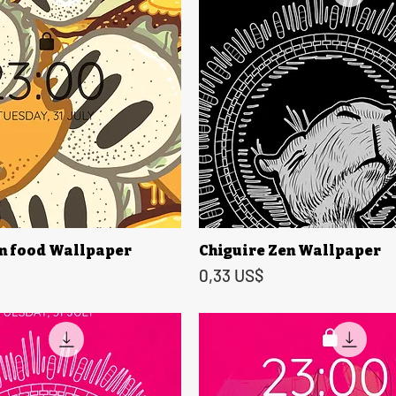
n food Wallpaper
Chiguire Zen Wallpaper
Vista rápida
Vista rápida
Precio
0,33 US$