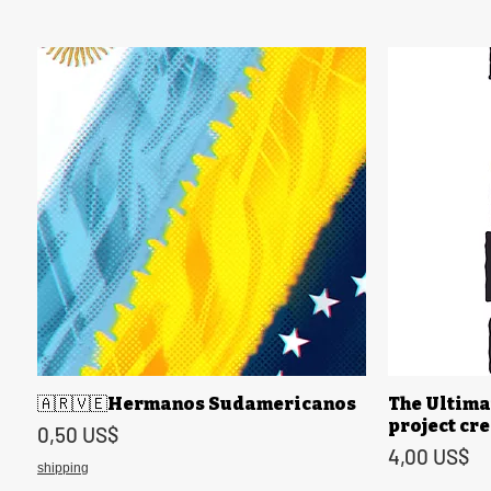
🇦🇷🇻🇪Hermanos Sudamericanos
The Ultima
Vista rápida
project cr
Precio
0,50 US$
Precio
4,00 US$
shipping