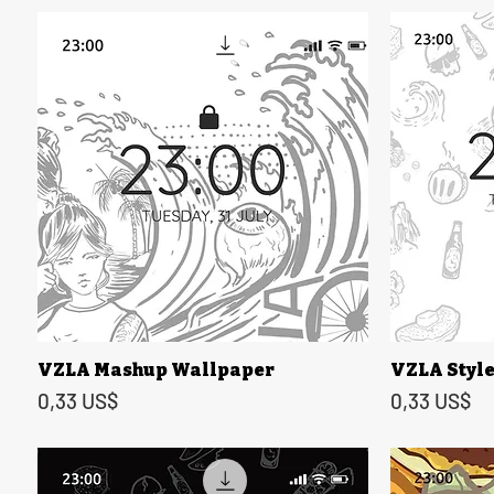
VZLA Mashup Wallpaper
VZLA Styl
Vista rápida
Precio
Precio
0,33 US$
0,33 US$