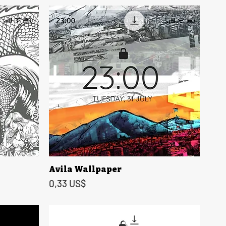
Avila Wallpaper
Vista rápida
Precio
0,33 US$