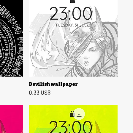
Devilish wallpaper
Vista rápida
Precio
0,33 US$