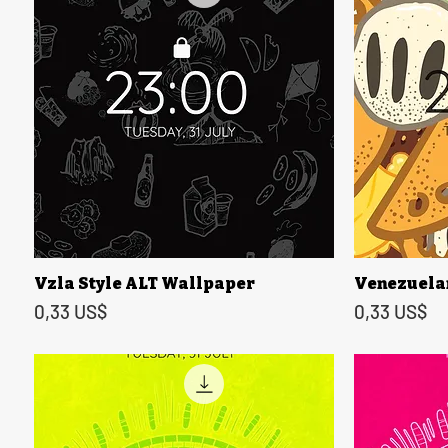
Vzla Style ALT Wallpaper
Venezuela
Vista rápida
Precio
Precio
0,33 US$
0,33 US$